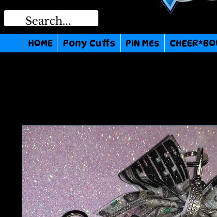
HOME
Pony Cuffs
PIN MEs
CHEER*BO